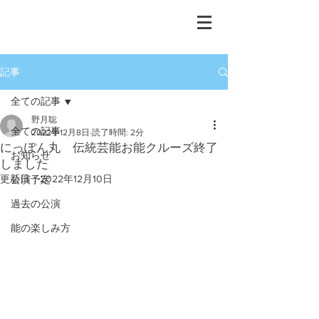
重要無形文化財保持者
​宝生流能楽師
野月 聡
記事
全ての記事
野月聡
全ての記事
2022年12月8日
読了時間: 2分
にっぽん丸 伝統芸能お能クルーズ終了
お知らせ
しました
更新日：
2022年12月10日
公演予定
過去の公演
能の楽しみ方