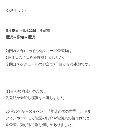
(公演チラシ)
11月19日～11月22日　4日間
横浜～高知～横浜
前回2021年にっぽん丸クルーズ公演時は
2泊３日の全日程を乗船しましたが、
今回はスケジュールの都合で3日目からの参加です。
1日目の船内催しのため、
先発組が乗船し横浜を出港しました。
20時30分からのイベント「能楽の美の世界」、ドル
フィンホールにて能面の紹介や能装束の着付けなど
本公演に繋がる特別な催しがありました。