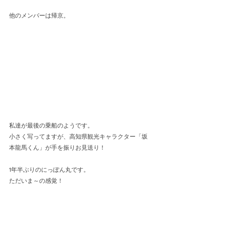
他のメンバーは帰京。
私達が最後の乗船のようです。
小さく写ってますが、高知県観光キャラクター「坂
本龍馬くん」が手を振りお見送り！
1年半ぶりのにっぽん丸です。
ただいま～の感覚！