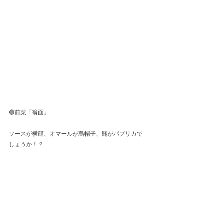
🟢前菜「翁面」
ソースが横顔、オマールが烏帽子、髭がパプリカで
しょうか！？