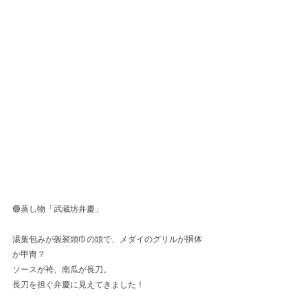
🟢蒸し物「武蔵坊弁慶」
湯葉包みが袈裟頭巾の頭で、メダイのグリルが胴体
か甲冑？
ソースが袴、南瓜が長刀。
長刀を担ぐ弁慶に見えてきました！