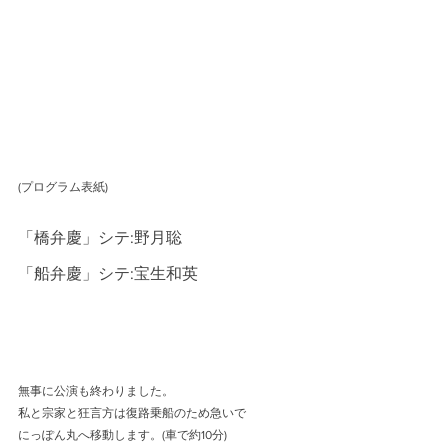
(プログラム表紙)
「橋弁慶」シテ:野月聡
「船弁慶」シテ:宝生和英
無事に公演も終わりました。
私と宗家と狂言方は復路乗船のため急いで
にっぽん丸へ移動します。(車で約10分)