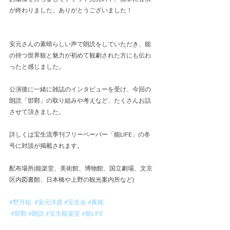
が終わりました。ありがとうございました！ 
安元さんの素晴らしい声で朗読をしていただき、能
の持つ世界観と魅力が初めて観劇された方にも伝わ
ったと感じました。
公演後に一緒に雑誌のインタビューを受け、今回の
朗読「邯鄲」の取り組みや考えなど、たくさんお話
させて頂きました。
詳しくは宝生流季刊フリーペーパー「能LIFE」の冬
号に対談が掲載されます。
配布場所(能楽堂、美術館、博物館、国立劇場、文京
区内図書館、日本橋や上野の観光案内所など)
#野月聡
#安元洋貴
#宝生会
#夜能
#邯鄲
#朗読
#宝生能楽堂
#能LIFE