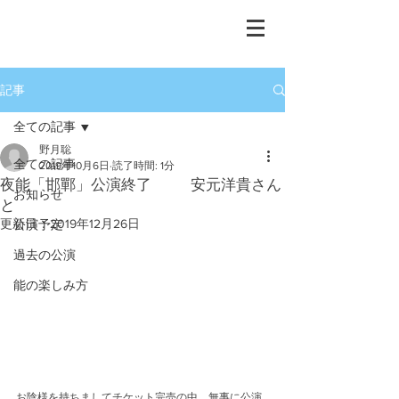
重要無形文化財保持者
​宝生流能楽師
野月 聡
記事
全ての記事
野月聡
全ての記事
2019年10月6日
読了時間: 1分
夜能「邯鄲」公演終了 安元洋貴さん
お知らせ
と
更新日：
2019年12月26日
公演予定
過去の公演
能の楽しみ方
お陰様を持ちましてチケット完売の中、無事に公演