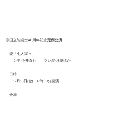
🟡国立能楽堂40周年記念
定例公演
　能「七人猩々」
　　シテ:今井泰行　　ツレ:野月聡ほか
　日時
　　12月15日(金)　17時30分開演
　会場
　　国立能楽堂
https://www.ntj.jac.go.jp/sp/nou.html