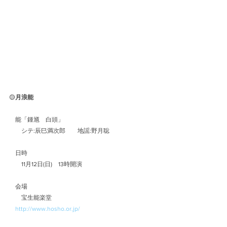
🟡
月浪能
　能「鍾馗　白頭」
　　シテ:辰巳満次郎　　地謡:野月聡
　日時
　　11月12日(日)　13時開演
　会場
　　宝生能楽堂
http://www.hosho.or.jp/