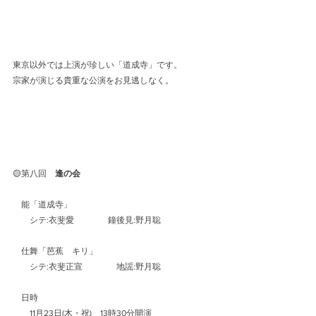
東京以外では上演が珍しい「道成寺」です。
宗家が演じる貴重な公演をお見逃しなく。
🟡第八回　
逢の会
　能「道成寺」
　　シテ:衣斐愛　　　　鐘後見:野月聡
　仕舞「芭蕉　キリ」
　　シテ:衣斐正宣　　　　地謡:野月聡
　日時
　　11月23日(木・祝)　13時30分開演