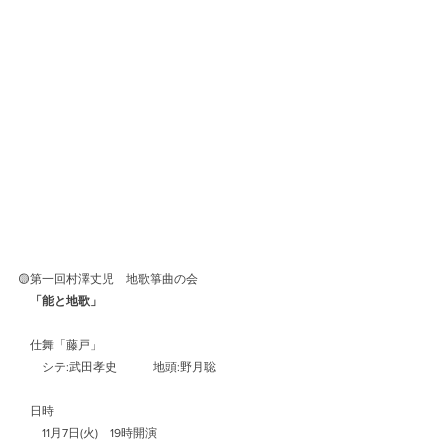
🟡第一回村澤丈児　地歌箏曲の会
「能と地歌」
　仕舞「藤戸」
　　シテ:武田孝史　　　地頭:野月聡
　日時
　　11月7日(火)　19時開演