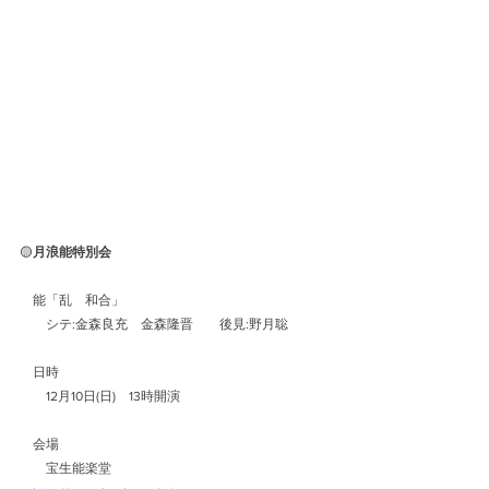
🟡
月浪能特別会
　能「乱　和合」
　　シテ:金森良充　金森隆晋　　後見:野月聡
　日時
　　12月10日(日)　13時開演
　会場
　　宝生能楽堂