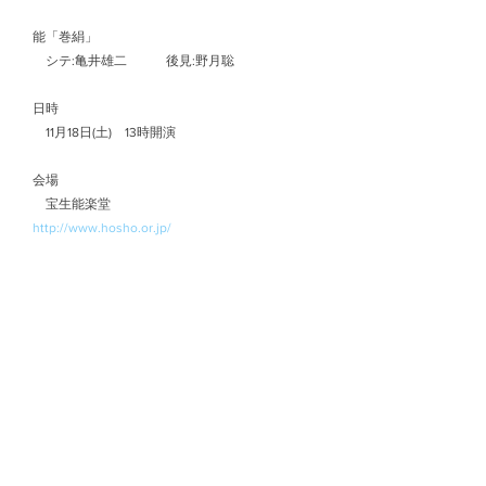
　能「巻絹」
　　シテ:亀井雄二　　　後見:野月聡
　日時
　　11月18日(土)　13時開演
　会場
　　宝生能楽堂
http://www.hosho.or.jp/