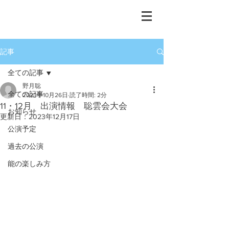
重要無形文化財保持者
​宝生流能楽師
野月 聡
記事
全ての記事
野月聡
全ての記事
2023年10月26日
読了時間: 2分
11・12月 出演情報 聡雲会大会
お知らせ
更新日：
2023年12月17日
公演予定
過去の公演
能の楽しみ方