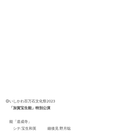
🟡いしかわ百万石文化祭2023
「加賀宝生能」特別公演
能「道成寺」
　　シテ:宝生和英　　　鐘後見:野月聡