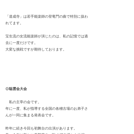
「道成寺」は若手能楽師の登竜門の曲で特別に扱わ
れてます。
宝生流の女流能楽師が演じたのは、私の記憶では過
去に一度だけです。
大変な挑戦ですが期待しております。
🟡
聡雲会大会
　私の主宰の会です。
年に一度、私が指導する全国の各稽古場のお弟子さ
んが一同に集まる発表会です。
昨年に続き今回も初舞台の出演があります。