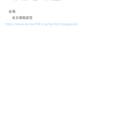
　会場
　　名古屋能楽堂　
https://www.bunka758.or.jp/facility/nougakudo/