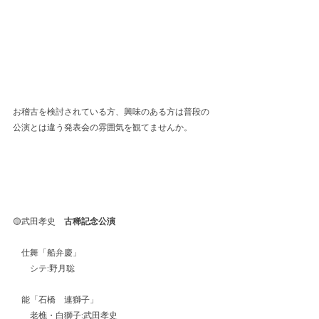
お稽古を検討されている方、興味のある方は普段の
公演とは違う発表会の雰囲気を観てませんか。
🟡武田孝史　
古稀記念公演
　仕舞「船弁慶」
　　シテ:野月聡
　能「石橋　連獅子」
　　老樵・白獅子:武田孝史　