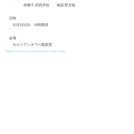
　　　　　赤獅子:武田伊佐　　地謡:野月聡
　日時
　　12月3日(日)　15時開演
　会場
　　セルリアンタワー能楽堂
https://www.ceruleantower-noh.com/