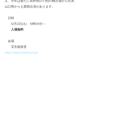
又、今年は新たに長野県(3ヶ所)の稽古場から出演、
山口県からも賛助出演があります。
　日時
　　12月2日(土)　10時30分～
　　入場無料
　会場
　　宝生能楽堂
http://www.hosho.or.jp/