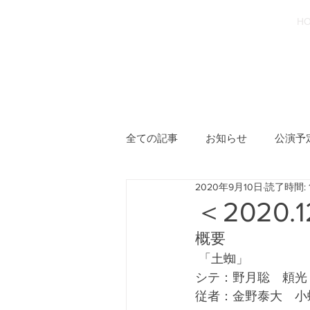
重要無形文化財保持者
H
​宝生流能楽師
野月 聡
全ての記事
お知らせ
公演予
2020年9月10日
読了時間: 
＜2020
概要 
 「土蜘」
シテ：野月聡　頼光
従者：金野泰大　小