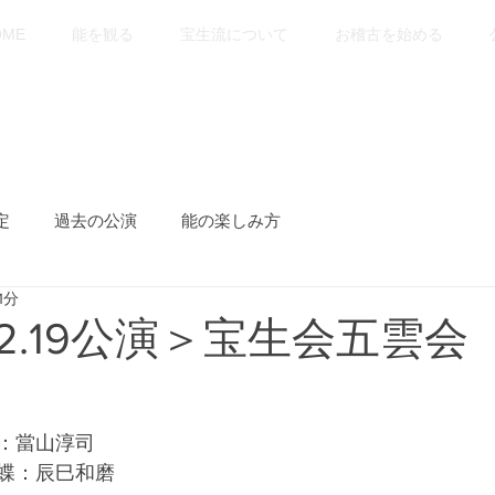
OME
能を観る
宝生流について
お稽古を始める
定
過去の公演
能の楽しみ方
1分
.12.19公演＞宝生会五雲会
：當山淳司
蝶：辰巳和磨