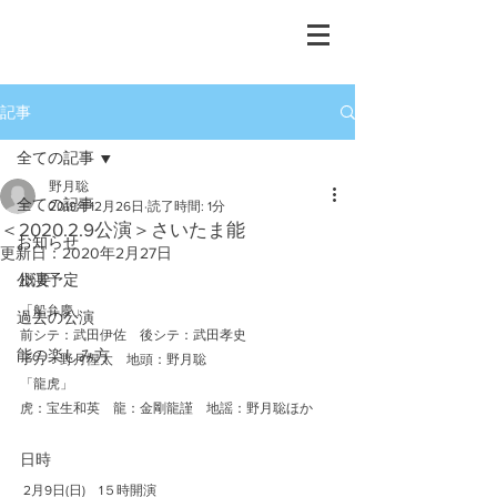
重要無形文化財保持者
​宝生流能楽師
野月 聡
記事
全ての記事
野月聡
全ての記事
2019年12月26日
読了時間: 1分
＜2020.2.9公演＞さいたま能
お知らせ
更新日：
2020年2月27日
公演予定
概要 
「船弁慶」　
過去の公演
前シテ：武田伊佐　後シテ：武田孝史
能の楽しみ方
子方：野月惺太　地頭：野月聡
「龍虎」
虎：宝生和英　龍：金剛龍謹　地謡：野月聡ほか
​日時
 2月9日(日)　1５時開演  