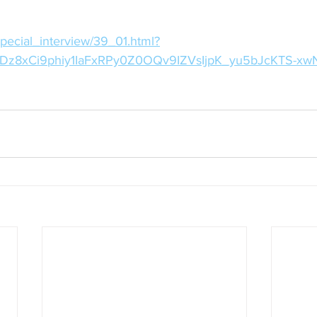
/special_interview/39_01.html?
gDz8xCi9phiy1IaFxRPy0Z0OQv9IZVsIjpK_yu5bJcKTS-x