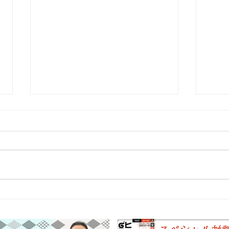
＜1
＜10月31日＞獅子三題