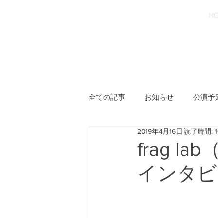
重要無形文化財保持者
H
​宝生流能楽師
野月 聡
全ての記事
お知らせ
公演予
2019年4月16日
読了時間: 
frag 
インタビ