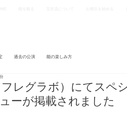
OME
能を観る
宝生流について
お稽古を始める
定
過去の公演
能の楽しみ方
1分
lab（フレグラボ）にてスペ
ューが掲載されました