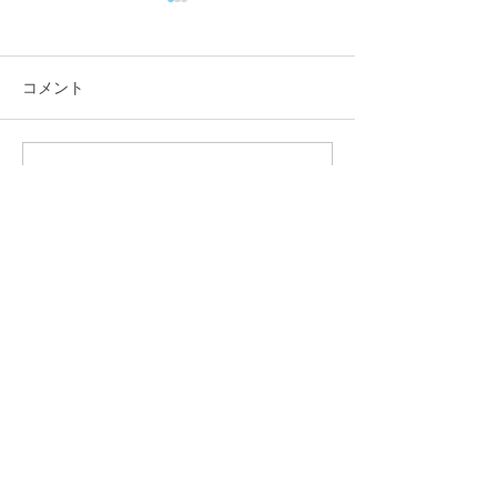
コメント
コメントを追加…
「能のおもしろさ」講
メディア情報（N
座・弘前市 5・6月出演
NHK-Eテレ・
情報
ズ）