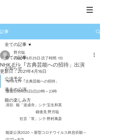
重要無形文化財保持者
​宝生流能楽師
野月 聡
記事
全ての記事
野月聡
全ての記事
2020年9月25日
読了時間: 1分
NHK-Eﾃﾚ「古典芸能への招待」出演
お知らせ
更新日：
2021年4月16日
公演予定
NHK-Eﾃﾚ「古典芸能への招待」 
過去の公演
放送日10月25日(日)21時～23時
能の楽しみ方
演目:  能「道成寺」シテ:宝生和英             
                                鐘後見:野月聡
               狂言「茸」シテ:野村萬斎
能楽公演2020 ～新型コロナウイルス終息祈願～   
(7/27～8/7)